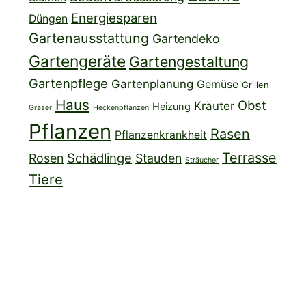
Energiesparen
Düngen
Gartenausstattung
Gartendeko
Gartengeräte
Gartengestaltung
Gartenpflege
Gartenplanung
Gemüse
Grillen
Haus
Obst
Kräuter
Heizung
Gräser
Heckenpflanzen
Pflanzen
Rasen
Pflanzenkrankheit
Terrasse
Schädlinge
Rosen
Stauden
Sträucher
Tiere