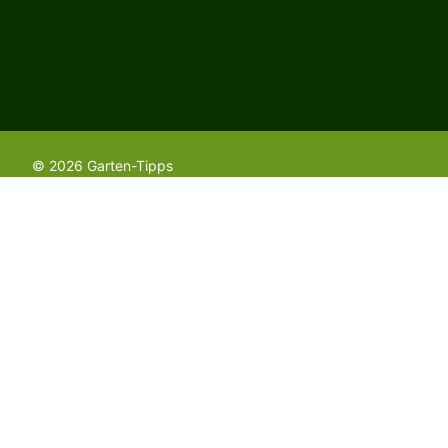
Inhaltsverzeichnis
Garten-Tipps auf Facebook folgen
© 2026 Garten-Tipps
Gartenwissen
Pflanzen & Bäume
Gemüse & Kräuter
Rasenpflege
Pflanzenschutz & Schädlinge
Gartenausstattung & Zubehör
Haus & Terrasse