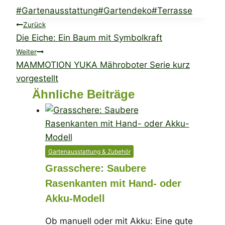
Schlagworte:
#
Gartenausstattung
#
Gartendeko
#
Terrasse
Beitragsnavigation
Zurück
Die Eiche: Ein Baum mit Symbolkraft
Weiter
MAMMOTION YUKA Mähroboter Serie kurz
vorgestellt
Ähnliche Beiträge
Gartenausstattung & Zubehör
Grasschere: Saubere
Rasenkanten mit Hand- oder
Akku-Modell
Ob manuell oder mit Akku: Eine gute