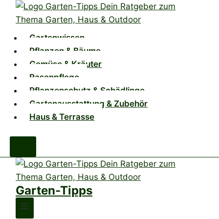
Zum
Inhalt
springen
Gartenwissen
Pflanzen & Bäume
Gemüse & Kräuter
Rasenpflege
Pflanzenschutz & Schädlinge
Gartenausstattung & Zubehör
Haus & Terrasse
Garten-Tipps