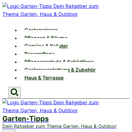
Zum
Inhalt
springen
Gartenwissen
Pflanzen & Bäume
Gemüse & Kräuter
Rasenpflege
Pflanzenschutz & Schädlinge
Gartenausstattung & Zubehör
Haus & Terrasse
Garten-Tipps
Dein Ratgeber zum Thema Garten, Haus & Outdoor