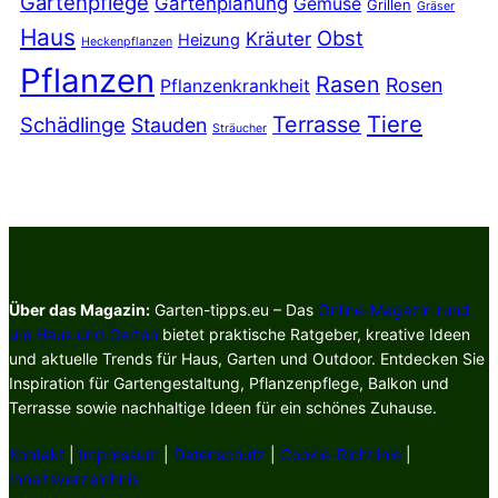
Gartenpflege
Gartenplanung
Gemüse
Grillen
Gräser
Haus
Obst
Kräuter
Heizung
Heckenpflanzen
Pflanzen
Rasen
Rosen
Pflanzenkrankheit
Tiere
Terrasse
Schädlinge
Stauden
Sträucher
Über das Magazin:
Garten-tipps.eu – Das
Online-Magazin rund
um Haus und Garten
bietet praktische Ratgeber, kreative Ideen
und aktuelle Trends für Haus, Garten und Outdoor. Entdecken Sie
Inspiration für Gartengestaltung, Pflanzenpflege, Balkon und
Terrasse sowie nachhaltige Ideen für ein schönes Zuhause.
Kontakt
|
Impressum
|
Datenschutz
|
Cookie-Richtlinie
|
Inhaltsverzeichnis