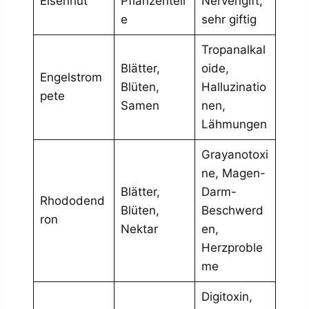
Eisenhut
Pflanzenteil
Nervengift,
e
sehr giftig
Tropanalkal
Blätter,
oide,
Engelstrom
Blüten,
Halluzinatio
pete
Samen
nen,
Lähmungen
Grayanotoxi
ne, Magen-
Blätter,
Darm-
Rhododend
Blüten,
Beschwerd
ron
Nektar
en,
Herzproble
me
Digitoxin,