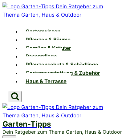
Zum
Inhalt
springen
Gartenwissen
Pflanzen & Bäume
Gemüse & Kräuter
Rasenpflege
Pflanzenschutz & Schädlinge
Gartenausstattung & Zubehör
Haus & Terrasse
Garten-Tipps
Dein Ratgeber zum Thema Garten, Haus & Outdoor