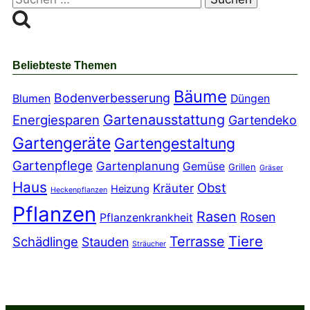
nach:
Beliebteste Themen
Bäume
Bodenverbesserung
Blumen
Düngen
Gartenausstattung
Energiesparen
Gartendeko
Gartengeräte
Gartengestaltung
Gartenpflege
Gartenplanung
Gemüse
Grillen
Gräser
Haus
Obst
Kräuter
Heizung
Heckenpflanzen
Pflanzen
Rasen
Rosen
Pflanzenkrankheit
Tiere
Terrasse
Schädlinge
Stauden
Sträucher