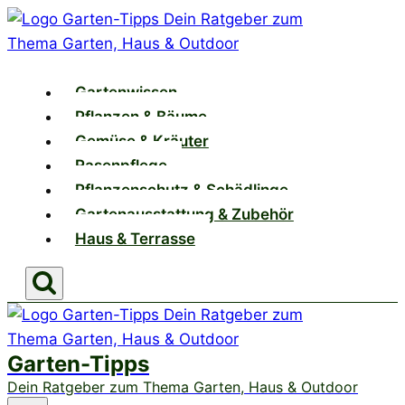
Zum
Inhalt
springen
Gartenwissen
Pflanzen & Bäume
Gemüse & Kräuter
Rasenpflege
Pflanzenschutz & Schädlinge
Gartenausstattung & Zubehör
Haus & Terrasse
Garten-Tipps
Dein Ratgeber zum Thema Garten, Haus & Outdoor