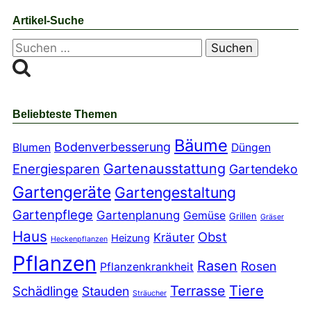
Artikel-Suche
Suchen
nach:
Beliebteste Themen
Bäume
Bodenverbesserung
Blumen
Düngen
Gartenausstattung
Energiesparen
Gartendeko
Gartengeräte
Gartengestaltung
Gartenpflege
Gartenplanung
Gemüse
Grillen
Gräser
Haus
Obst
Kräuter
Heizung
Heckenpflanzen
Pflanzen
Rasen
Rosen
Pflanzenkrankheit
Tiere
Terrasse
Schädlinge
Stauden
Sträucher