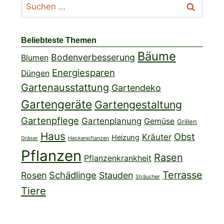
Suchen
nach:
Beliebteste Themen
Bäume
Bodenverbesserung
Blumen
Energiesparen
Düngen
Gartenausstattung
Gartendeko
Gartengeräte
Gartengestaltung
Gartenpflege
Gartenplanung
Gemüse
Grillen
Haus
Obst
Kräuter
Heizung
Gräser
Heckenpflanzen
Pflanzen
Rasen
Pflanzenkrankheit
Terrasse
Schädlinge
Rosen
Stauden
Sträucher
Tiere