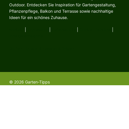
Outdoor. Entdecken Sie Inspiration für Gartengestaltung,
Pflanzenpflege, Balkon und Terrasse sowie nachhaltige
Ideen für ein schönes Zuhause.
Kontakt
|
Impressum
|
Datenschutz
|
Cookie-Richtlinie
|
Inhaltsverzeichnis
Garten-Tipps auf Facebook folgen
© 2026 Garten-Tipps
Gartenwissen
Pflanzen & Bäume
Gemüse & Kräuter
Rasenpflege
Pflanzenschutz & Schädlinge