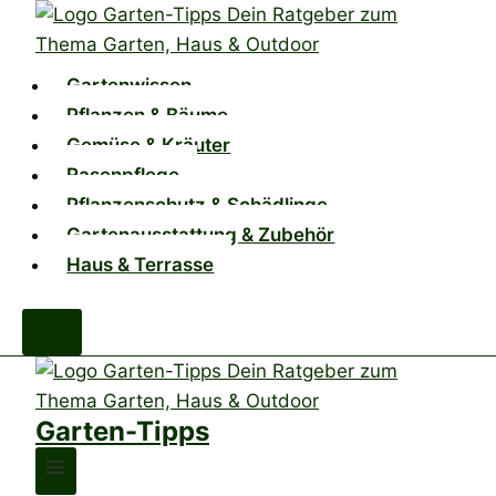
Zum
Inhalt
springen
Gartenwissen
Pflanzen & Bäume
Gemüse & Kräuter
Rasenpflege
Pflanzenschutz & Schädlinge
Gartenausstattung & Zubehör
Haus & Terrasse
Garten-Tipps