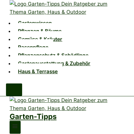
Zum
Inhalt
springen
Gartenwissen
Pflanzen & Bäume
Gemüse & Kräuter
Rasenpflege
Pflanzenschutz & Schädlinge
Gartenausstattung & Zubehör
Haus & Terrasse
Garten-Tipps