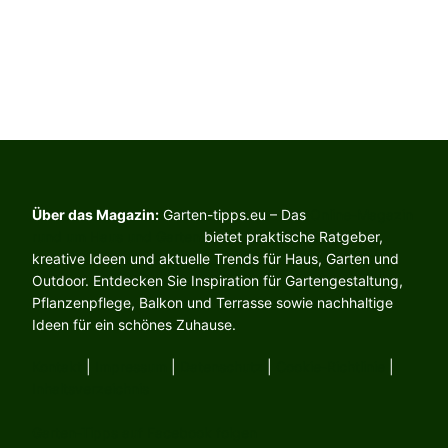
Über das Magazin:
Garten-tipps.eu – Das
Online-Magazin
rund um Haus und Garten
bietet praktische Ratgeber,
kreative Ideen und aktuelle Trends für Haus, Garten und
Outdoor. Entdecken Sie Inspiration für Gartengestaltung,
Pflanzenpflege, Balkon und Terrasse sowie nachhaltige
Ideen für ein schönes Zuhause.
Kontakt
|
Impressum
|
Datenschutz
|
Cookie-Richtlinie
|
Inhaltsverzeichnis
Garten-Tipps auf Facebook folgen