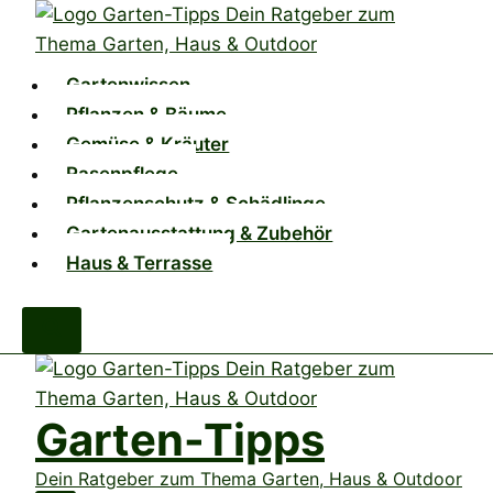
Zum
Inhalt
springen
Gartenwissen
Pflanzen & Bäume
Gemüse & Kräuter
Rasenpflege
Pflanzenschutz & Schädlinge
Gartenausstattung & Zubehör
Haus & Terrasse
Garten-Tipps
Dein Ratgeber zum Thema Garten, Haus & Outdoor