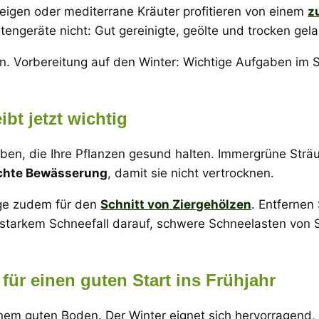
eigen oder mediterrane Kräuter profitieren von einem
z
tengeräte nicht: Gut gereinigte, geölte und trocken gel
ibt jetzt wichtig
gaben, die Ihre Pflanzen gesund halten. Immergrüne St
ichte Bewässerung
, damit sie nicht vertrocknen.
age zudem für den
Schnitt von Ziergehölzen
. Entfernen
 starkem Schneefall darauf, schwere Schneelasten von 
für einen guten Start ins Frühjahr
inem guten Boden. Der Winter eignet sich hervorragend,