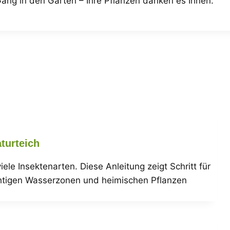
Gang in den Garten – Ihre Pflanzen danken es Ihnen.
turteich
ele Insektenarten. Diese Anleitung zeigt Schritt für
richtigen Wasserzonen und heimischen Pflanzen