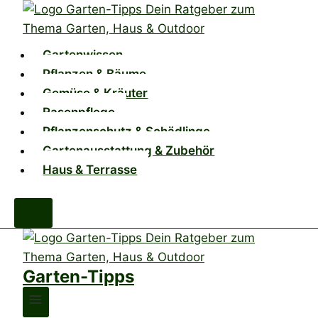
Zum
Inhalt
springen
Gartenwissen
Pflanzen & Bäume
Gemüse & Kräuter
Rasenpflege
Pflanzenschutz & Schädlinge
Gartenausstattung & Zubehör
Haus & Terrasse
Garten-Tipps