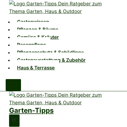
Zum
Inhalt
springen
Gartenwissen
Pflanzen & Bäume
Gemüse & Kräuter
Rasenpflege
Pflanzenschutz & Schädlinge
Gartenausstattung & Zubehör
Haus & Terrasse
Garten-Tipps