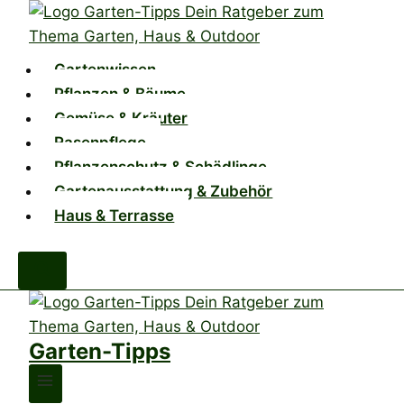
Zum
Inhalt
springen
Gartenwissen
Pflanzen & Bäume
Gemüse & Kräuter
Rasenpflege
Pflanzenschutz & Schädlinge
Gartenausstattung & Zubehör
Haus & Terrasse
Garten-Tipps